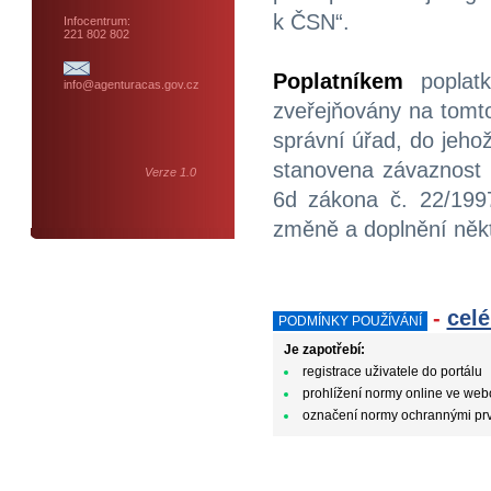
k ČSN“.
Infocentrum:
221 802 802
Poplatníkem
poplatk
info@agenturacas.gov.cz
zveřejňovány na tomto 
správní úřad, do jehož
stanovena závaznost 
Verze 1.0
6d zákona č. 22/199
změně a doplnění někt
-
celé
PODMÍNKY POUŽÍVÁNÍ
Je zapotřebí:
registrace uživatele do portálu
prohlížení normy online ve web
označení normy ochrannými pr