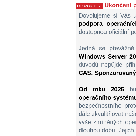
Ukončení p
UPOZORNĚNÍ
Dovolujeme si Vás u
podpora operační
dostupnou oficiální p
Jedná se převážn
Windows Server 20
důvodů nepůjde přih
ČAS, Sponzorovaný 
Od roku 2025
bud
operačního systému
bezpečnostního pro
dále zkvalitňovat na
výše zmíněných ope
dlouhou dobu. Jejich