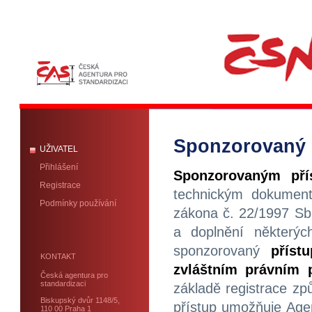
Sponzorovaný 
UŽIVATEL
Přihlášení
Sponzorovaným pří
Registrace
technickým dokumen
Podmínky používání
zákona č. 22/1997 Sb
a doplnění některýc
sponzorovaný
příst
KONTAKT
zvláštním právním 
Česká agentura pro
standardizaci
základě registrace z
Biskupský dvůr 1148/5,
přístup umožňuje Agen
110 00 Praha 1