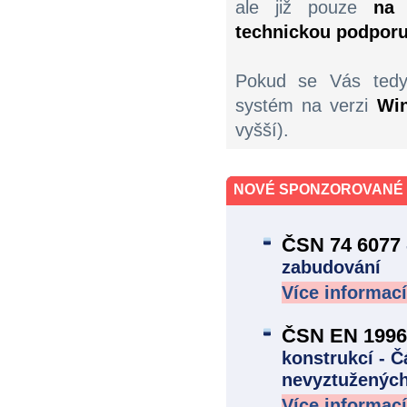
ale již pouze
na 
technickou podpor
Pokud se Vás tedy 
systém na verzi
Wi
vyšší).
NOVÉ SPONZOROVANÉ
ČSN 74 6077
zabudování
Více informací
ČSN EN 1996-
konstrukcí - 
nevyztužených
Více informací